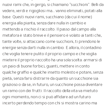
nuovi rami che, in gergo, si chiamano “succhioni”. Belli da
vedere, verdi e rigogliosi ma… vanno eliminati, potati alla
base. Questi nuovi rami, succhiano (da cui il nome)
energia alla pianta, senza dare nulla in cambio e
mettendo a rischio il raccolto. Il passo dal campo alla
metafora è stato breve e il pensiero è volato ai tanti che,
tante volte, si attaccano come succhioni, ti prendono le
energie senza darti nulla in cambio. E allora, il contadino
che voglia tenere pulito il proprio campo e che voglia
mietere il proprio raccolto ha una sola scelta: armarsi di
un paio di buone forbici, guanti, mettere in conto
qualche graffio e qualche insetto molesto e potare, senza
pietà, senza farsi distrarre da quanto un succhione sia
grazioso o da se, in futuro, un succhione possa diventare
un ramo con dei frutti. Il raccolto della vita va mietuto
ogni momento, non ci si può affidare ad un futuro
incerto perdendo tempo con chi si mostra carino ma