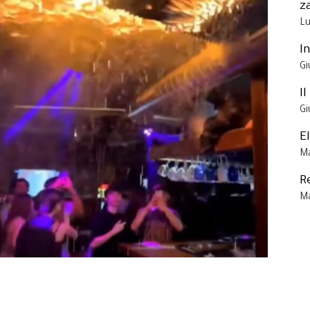
z
Lu
I
Gi
I
Gi
E
Ma
R
Ma