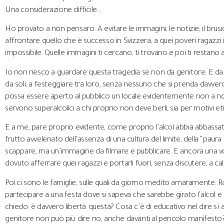
Una considerazione difficile…
Ho provato a non pensarci. A evitare le immagini, le notizie, il bru
affrontare quello che è successo in Svizzera, a quei poveri ragazzi
impossibile. Quelle immagini ti cercano, ti trovano e poi ti restano
Io non riesco a guardare questa tragedia se non da genitore. E da
da soli, a festeggiare tra loro, senza nessuno che si prenda davve
possa essere aperto al pubblico un locale evidentemente non a nor
servono superalcolici a chi proprio non deve berli, sia per motivi etic
E a me, pare proprio evidente, come proprio l’alcol abbia abbassato 
frutto avvelenato dell’assenza di una cultura del limite, della “pau
scappare, ma un’immagine da filmare e pubblicare. E ancora una vol
dovuto afferrare quei ragazzi e portarli fuori, senza discutere, a cal
Poi ci sono le famiglie, sulle quali da giorno medito amaramente. Raga
partecipare a una festa dove si sapeva che sarebbe girato l’alcol e c
chiedo: è davvero libertà questa? Cosa c’è di educativo nel dire s
genitore non può più dire no, anche davanti al pericolo manifest