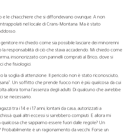
sio e le chiacchiere che si diffondevano ovunque. A non
 intrappolati nel locale di Crans-Montana. Ma è stato
 addosso.
 genitore mi chiedo come sia possibile lasciare dei minorenni
ro la responsabilità di ciò che stava accadendo. Mi chiedo come
ma, insonorizzato con pannelli comprati al Brico, dove si
i che fisiologici.
la soglia di attenzione. Il pericolo non è stato riconosciuto,
ra sana”. Un soffitto che prende fuoco non è più qualcosa da cui
ta allora torna l’assenza degli adulti. Di qualcuno che avrebbe
ci se necessario.
zzi tra i 14 e i 17 anni, lontani da casa, autorizzati a
hissà quali altri eccessi si sarebbero compiuti. E allora mi
ì a qualcosa che sappiamo essere fuori dalle regole? Un
o? Probabilmente è un ragionamento da vecchi. Forse un